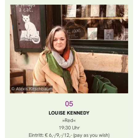
© Alexis Kirschbaum
05
LOUISE KENNEDY
»Red«
19:30
Eintritt: € 6,-/9,-/12,- (pay as you wish)