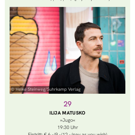
© Heike Steinweg/Suhrkamp Verlag
29
ILIJA MATUSKO
»Jugo«
19:30
Eintritt: € 6,-/9,-/12,- (pay as you wish)