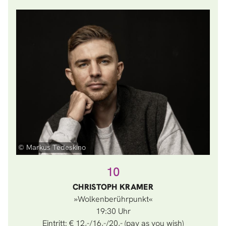
© Markus Tedeskino
10
CHRISTOPH KRAMER
»Wolkenberührpunkt«
19:30
Eintritt: € 12,-/16,-/20,- (pay as you wish)