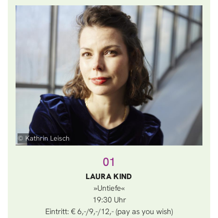
© Kathrin Leisch
01
LAURA KIND
»Untiefe«
19:30
Eintritt: € 6,-/9,-/12,- (pay as you wish)