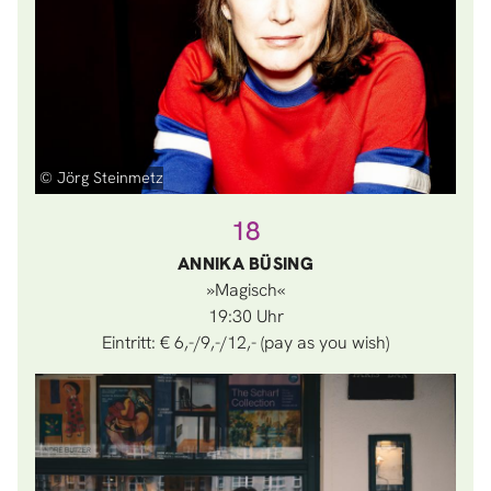
© Jörg Steinmetz
18
ANNIKA BÜSING
»Magisch«
19:30
Eintritt: € 6,-/9,-/12,- (pay as you wish)