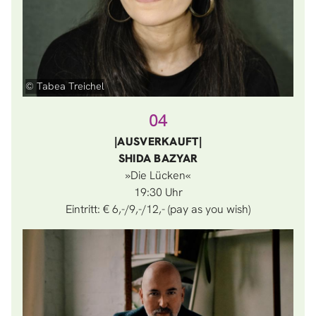
© Tabea Treichel
04
|AUSVERKAUFT|
SHIDA BAZYAR
»Die Lücken«
19:30
Eintritt: € 6,-/9,-/12,- (pay as you wish)