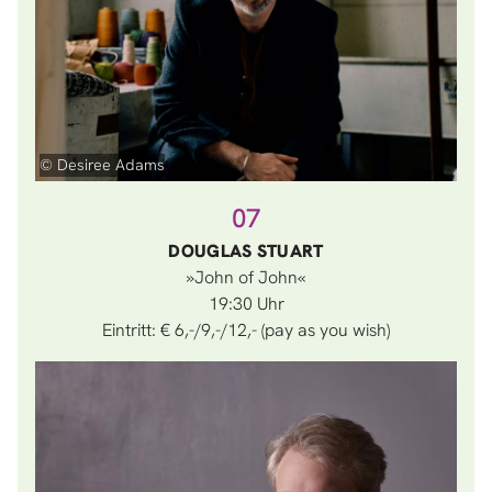
© Desiree Adams
07
DOUGLAS STUART
»John of John«
19:30
Eintritt: € 6,-/9,-/12,- (pay as you wish)