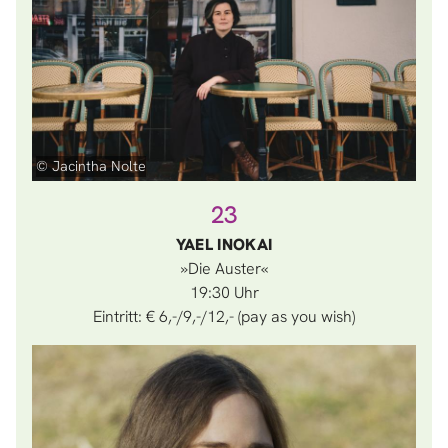
© Jacintha Nolte
23
YAEL INOKAI
»Die Auster«
19:30
Eintritt: € 6,-/9,-/12,- (pay as you wish)