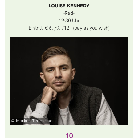
LOUISE KENNEDY
»Red«
19:30
Eintritt: € 6,-/9,-/12,- (pay as you wish)
© Markus Tedeskino
10