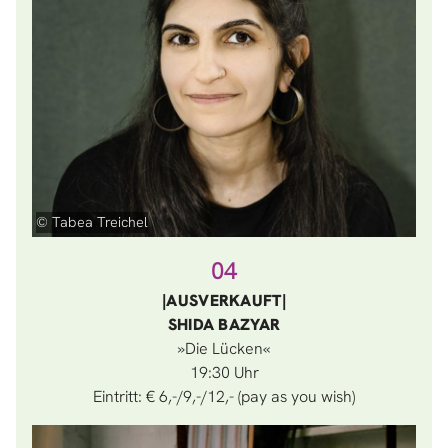
© Tabea Treichel
04
|AUSVERKAUFT|
SHIDA BAZYAR
»Die Lücken«
19:30
Eintritt: € 6,-/9,-/12,- (pay as you wish)