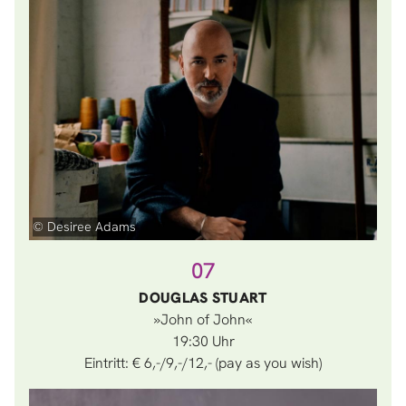
© Desiree Adams
07
DOUGLAS STUART
»John of John«
19:30
Eintritt: € 6,-/9,-/12,- (pay as you wish)