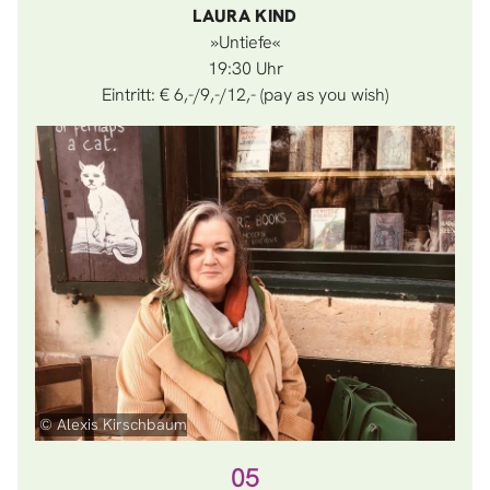
LAURA KIND
»Untiefe«
19:30
Eintritt: € 6,-/9,-/12,- (pay as you wish)
© Alexis Kirschbaum
05