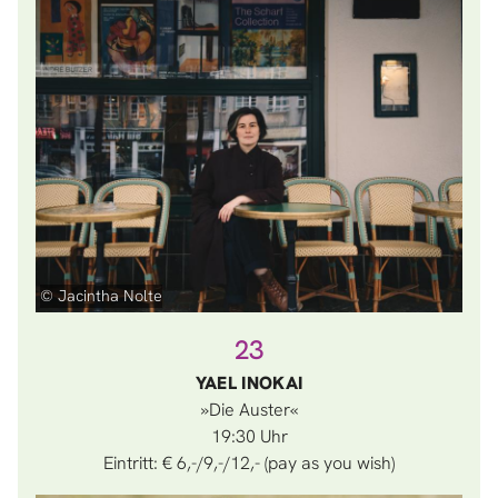
© Jacintha Nolte
23
YAEL INOKAI
»Die Auster«
19:30
Eintritt: € 6,-/9,-/12,- (pay as you wish)