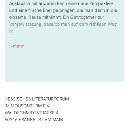
Austausch mit anderen kann eine neue Perspektive
und eine frische Energie bringen, die man dann in die
einsame Klause mitnimmt. Ein Get-together zur
Vergewisserung, dass/ob man auf dem richtigen Weg
ist.
Manchmal steckt man beim Schreiben eines Romans
> mehr
bei der Entwicklung der Handlung fest; manchmal
sucht man nach einer geeigneten Form für die
Memoiren; manchmal ist man unsicher, was alles in
einen Langessay passt; manchmal versucht man eine
Kurzprosasammlung zu einem Buch zu formen.
Unsere Prosa-Werkstatt im Hessischen Literaturforum
mit Olga Martynova bietet Gelegenheit zu einem
HESSISCHES LITERATURFORUM
Austausch in einer kleinen Gruppe, einer
IM MOUSONTURM E.V.
gemeinsamen Suche nach Möglichkeiten Ihres Textes,
WALDSCHMIDTSTRASSE 4
nach Lösungen für problematische Stellen.
60316 FRANKFURT AM MAIN
Für wen ist das Seminar geeignet?