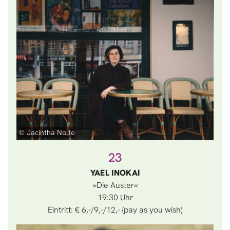
© Jacintha Nolte
23
YAEL INOKAI
»Die Auster«
19:30
Eintritt: € 6,-/9,-/12,- (pay as you wish)