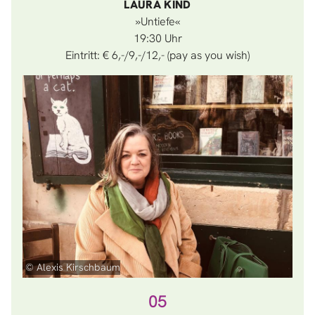
LAURA KIND
»Untiefe«
19:30
Eintritt: € 6,-/9,-/12,- (pay as you wish)
© Alexis Kirschbaum
05