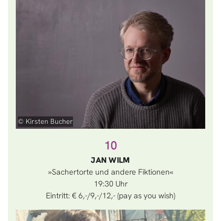
© Kirsten Bucher
10
JAN WILM
»Sachertorte und andere Fiktionen«
19:30
Eintritt: € 6,-/9,-/12,- (pay as you wish)