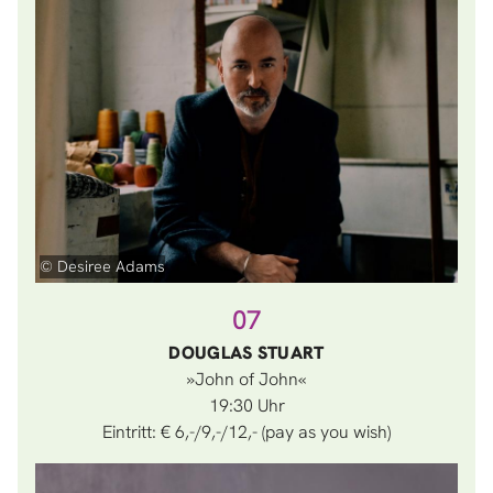
© Desiree Adams
07
DOUGLAS STUART
»John of John«
19:30
Eintritt: € 6,-/9,-/12,- (pay as you wish)