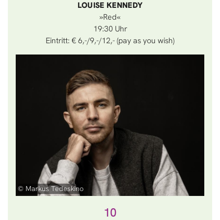
LOUISE KENNEDY
»Red«
19:30
Eintritt: € 6,-/9,-/12,- (pay as you wish)
© Markus Tedeskino
10