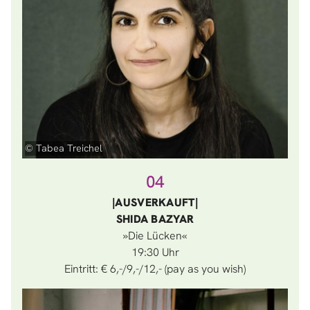
© Tabea Treichel
04
|AUSVERKAUFT|
SHIDA BAZYAR
»Die Lücken«
19:30
Eintritt: € 6,-/9,-/12,- (pay as you wish)