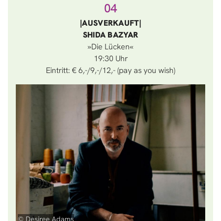
04
|AUSVERKAUFT|
SHIDA BAZYAR
»Die Lücken«
19:30
Eintritt: € 6,-/9,-/12,- (pay as you wish)
© Desiree Adams