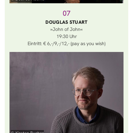
07
DOUGLAS STUART
»John of John«
19:30
Eintritt: € 6,-/9,-/12,- (pay as you wish)