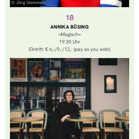
© Jörg Steinmetz
18
ANNIKA BÜSING
»Magisch«
19:30
Eintritt: € 6,-/9,-/12,- (pay as you wish)