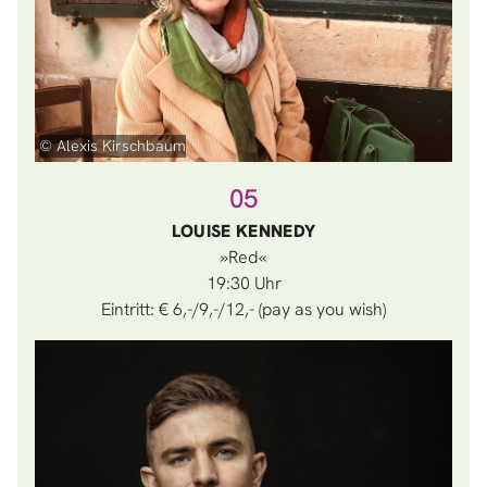
© Alexis Kirschbaum
05
LOUISE KENNEDY
»Red«
19:30
Eintritt: € 6,-/9,-/12,- (pay as you wish)