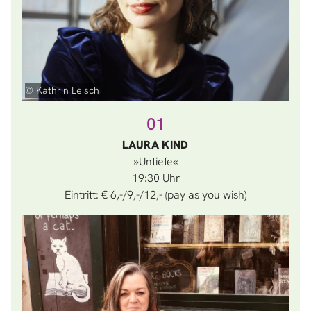
© Kathrin Leisch
01
LAURA KIND
»Untiefe«
19:30
Eintritt: € 6,-/9,-/12,- (pay as you wish)