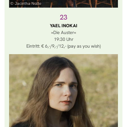
© Jacintha Nolte
23
YAEL INOKAI
»Die Auster«
19:30
Eintritt: € 6,-/9,-/12,- (pay as you wish)