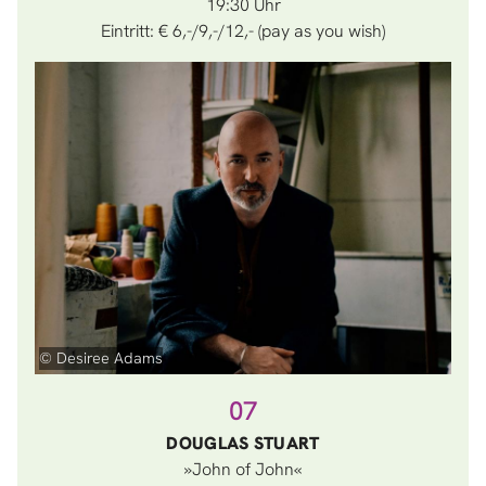
19:30
Eintritt: € 6,-/9,-/12,- (pay as you wish)
© Desiree Adams
07
DOUGLAS STUART
»John of John«