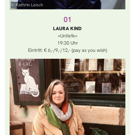
© Kathrin Leisch
01
LAURA KIND
»Untiefe«
19:30
Eintritt: € 6,-/9,-/12,- (pay as you wish)