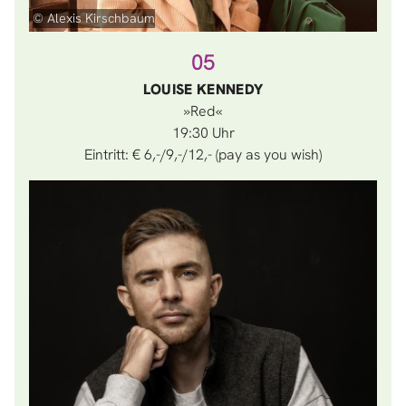
© Alexis Kirschbaum
05
LOUISE KENNEDY
»Red«
19:30
Eintritt: € 6,-/9,-/12,- (pay as you wish)