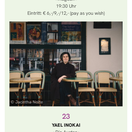
19:30
Eintritt: € 6,-/9,-/12,- (pay as you wish)
© Jacintha Nolte
23
YAEL INOKAI