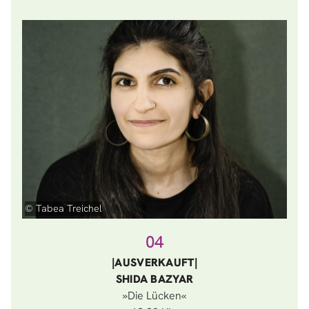
© Tabea Treichel
04
|AUSVERKAUFT|
SHIDA BAZYAR
»Die Lücken«