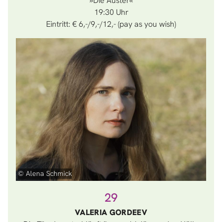
»Die Auster«
19:30
Eintritt: € 6,-/9,-/12,- (pay as you wish)
© Alena Schmick
29
VALERIA GORDEEV